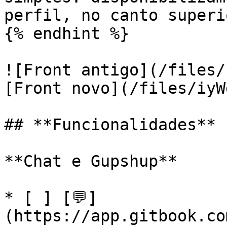
perfil, no canto superi
{% endhint %}

![Front antigo](/files/
[Front novo](/files/iyW
## **Funcionalidades**

**Chat e Gupshup**

* [ ] [💬]
(https://app.gitbook.co