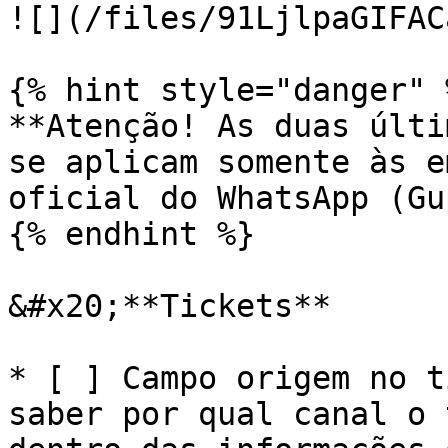
![](/files/91LjlpaGIFAC
{% hint style="danger" %
**Atenção! As duas últi
se aplicam somente às e
oficial do WhatsApp (Gu
{% endhint %}

&#x20;**Tickets**

* [ ] Campo origem no t
saber por qual canal o 