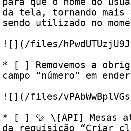
para que o nome do usuá
da tela, tornando mais 
sendo utilizado no momen
![](/files/hPwdUTUzjU9J
* [ ] Removemos a obrig
campo “número” em ender
![](/files/vPAbWwBplVGs
* [ ] 🔩 \[API] Mesas a
da requisição “Criar cl