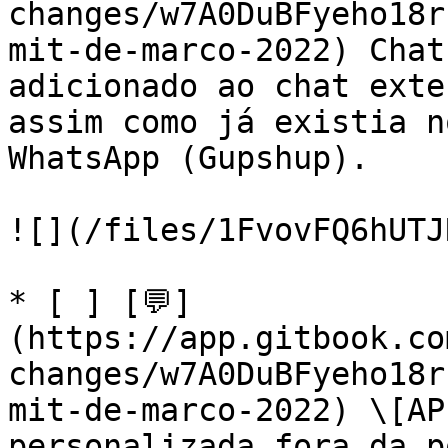
changes/w7A0DuBFyeho18r
mit-de-marco-2022) Chat
adicionado ao chat exte
assim como já existia n
WhatsApp (Gupshup).

![](/files/1FvovFQ6hUTJ
* [ ] [💬]
(https://app.gitbook.co
changes/w7A0DuBFyeho18r
mit-de-marco-2022) \[AP
personalizada fora da p