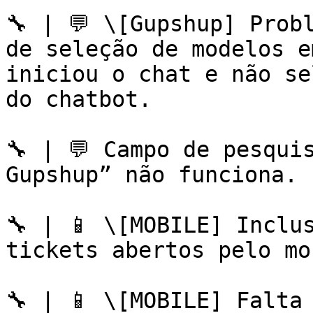
🔧 | 💬 \[Gupshup] Prob
de seleção de modelos e
iniciou o chat e não se
do chatbot.

🔧 | 💬 Campo de pesqui
Gupshup” não funciona.

🔧 | 📱 \[MOBILE] Inclu
tickets abertos pelo mo
🔧 | 📱 \[MOBILE] Falta