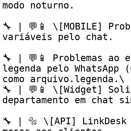
modo noturno.

🔧 | 💬📱 \[MOBILE] Prob
variáveis pelo chat.

🔧 | 💬📱 Problemas ao e
legenda pelo WhatsApp (
como arquivo.legenda.\

🔧 | 💬📱 \[Widget] Soli
departamento em chat si
🔧 | 🔩 \[API] LinkDesk